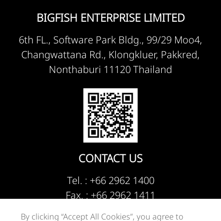
BIGFISH ENTERPRISE LIMITED
6th FL., Software Park Bldg., 99/29 Moo4,
Changwattana Rd., Klongkluer, Pakkred,
Nonthaburi 11120 Thailand
CONTACT US
Tel. :
+66 2962 1400
Fax. : +66 2962 1411
Email :
info@bigfish.co.th
By clicking “Accept All Cookies”, you agree to