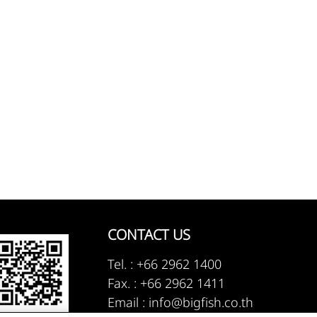
CONTACT US
Tel. :
+66 2962 1400
Fax. : +66 2962 1411
Email :
info@bigfish.co.th