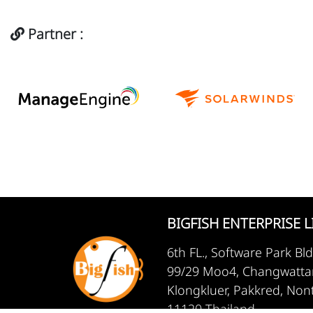
Partner :
BIGFISH ENTERPRISE L
6th FL., Software Park Bld
99/29 Moo4, Changwattan
Klongkluer, Pakkred, Non
11120 Thailand