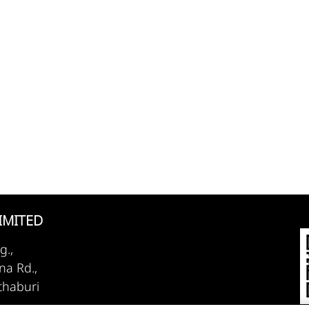
IMITED
g.,
a Rd.,
thaburi